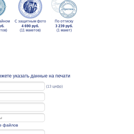
зайном
С защитным фото
По оттиску
уб.
4 690 руб.
3 239 руб.
тов)
(11 макетов)
(1 макет)
жете указать данные на печати
(13 цифр)
е файлов