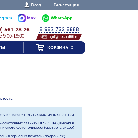
Вход
Регистрация
legram
Max
WhatsApp
8-982-732-8888
0) 561-28-26
с 9:00-19:00
tagil@pechat66.ru
ТЫ
КОРЗИНА
0
жность
ия
удостоверительных мастичных печатей
ысокоточных станках ULS (США), высокая
, никакого фотополимера (
смотреть видео
)
ения гербовых печатей (
подробнее
)