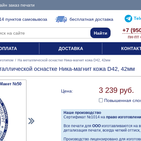
айн заказ печати
Te
14 пунктов самовывоза
бесплатная доставка
+7 (95
пн-пт 
ОПЛАТА
ДОСТАВКА
КОНТАК
оготипом
/
На металлической оснастке Ника-магнит кожа D42, 42мм
таллической оснастке Ника-магнит кожа D42, 42мм
Макет №50
3 239 руб.
Цена:
Повышенная сло
Наше производство
Сертификат №1014 на
право изготовлен
Все печати для
ООО
изготавливаются на в
детализация печати, всегда четкий оттиск
Производство лицензировано для изготовл