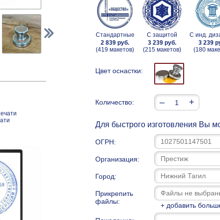
Стандартные
С защитой
С инд. ди
2 839 руб.
3 239 руб.
3 239 р
(419 макетов)
(215 макетов)
(180 маке
Цвет оснастки:
–
+
Количество:
печати
чати
Для быстрого изготовления Вы мо
ОГРН:
Организация:
Город:
Прикрепить
файлы:
+ добавить больш