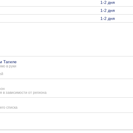
1-2 дня
1-2 дня
1-2 дня
м Тагиле
мо в руки
ей
зон
я в зависимости от региона
его списка