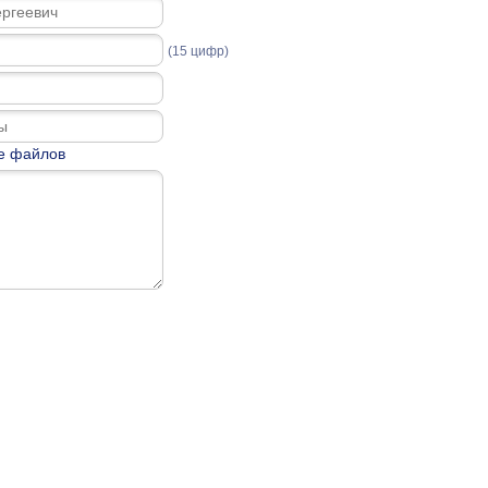
(15 цифр)
е файлов