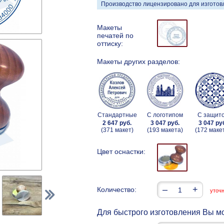
Производство лицензировано для изготовл
Макеты
печатей по
оттиску:
Макеты других разделов:
Стандартные
С логотипом
С защит
2 647 руб.
3 047 руб.
3 047 ру
(371 макет)
(193 макета)
(172 маке
Цвет оснастки:
–
+
Количество:
уточ
Для быстрого изготовления Вы мо