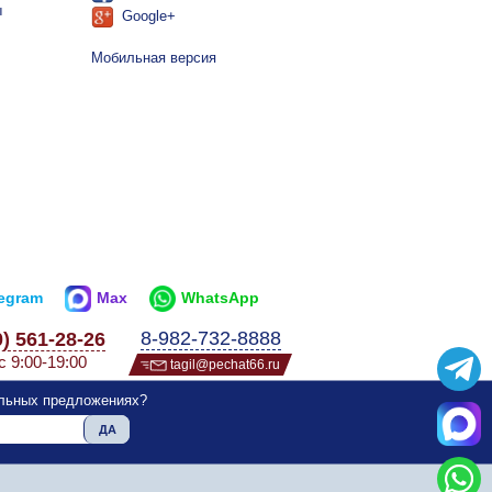
ы
Google+
Мобильная версия
legram
Max
WhatsApp
8-982-732-8888
0) 561-28-26
с 9:00-19:00
tagil@pechat66.ru
альных предложениях?