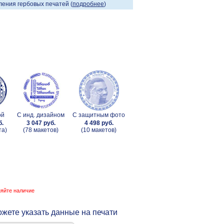
ения гербовых печатей (
подробнее
)
ой
С инд. дизайном
С защитным фото
б.
3 047 руб.
4 498 руб.
та)
(78 макетов)
(10 макетов)
няйте наличие
жете указать данные на печати