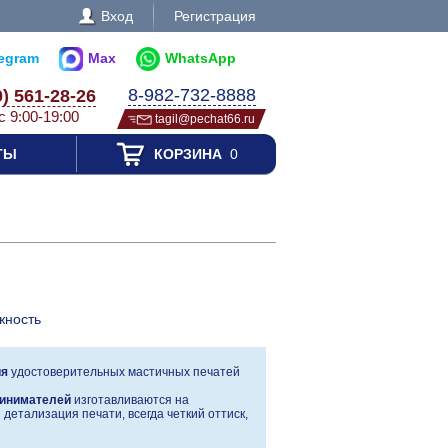
Вход
Регистрация
legram
Max
WhatsApp
8-982-732-8888
0) 561-28-26
с 9:00-19:00
tagil@pechat66.ru
ТЫ
КОРЗИНА
0
жность
ия
удостоверительных мастичных печатей
инимателей
изготавливаются на
детализация печати, всегда четкий оттиск,