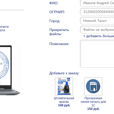
ФИО:
ОГРНИП:
Город:
печати
Прикрепить
чати
файлы:
+ добавить больш
Пожелания:
Добавьте к заказу:
Штемпельная
Прозрачная
краска
синяя печать для
349 руб.
1С
150 руб.