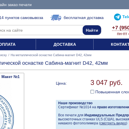
айн заказ печати
Te
14 пунктов самовывоза
бесплатная доставка
+7 (95
пн-пт 
ОПЛАТА
ДОСТАВКА
КОНТАК
тиску
/
На металлической оснастке Сабина-магнит D42, 42мм
лической оснастке Сабина-магнит D42, 42мм
Макет №1
3 047 руб.
Цена:
Повышенная сло
Наше производство
Сертификат №1014 на
право изготовлен
Все печати для
Индивидуальных Предпр
высокоточных станках ULS (США), высокая 
никакого фотополимера (
смотреть видео
)