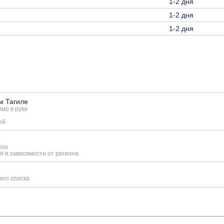
1-2 дня
1-2 дня
1-2 дня
м Тагиле
мо в руки
ей
зон
я в зависимости от региона
его списка