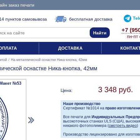
айн заказ печати
Te
14 пунктов самовывоза
бесплатная доставка
+7 (95
пн-пт 
ОПЛАТА
ДОСТАВКА
КОНТАК
итой
/
На металлической оснастке Ника-кнопка, 42мм
ической оснастке Ника-кнопка, 42мм
Макет №53
3 348 руб.
Цена:
Наше производство
Сертификат №1014 на
право изготовлен
Все печати для
Индивидуальных Предпр
высокоточных станках ULS (США), высокая 
никакого фотополимера (
смотреть видео
)
Производство лицензировано для изготовл