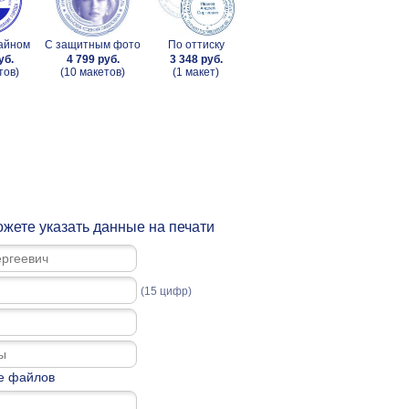
зайном
С защитным фото
По оттиску
уб.
4 799 руб.
3 348 руб.
тов)
(10 макетов)
(1 макет)
жете указать данные на печати
(15 цифр)
е файлов