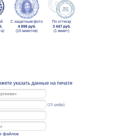
ой
С защитным фото
По оттиску
б.
4 898 руб.
3 447 руб.
та)
(10 макетов)
(1 макет)
жете указать данные на печати
(15 цифр)
е файлов