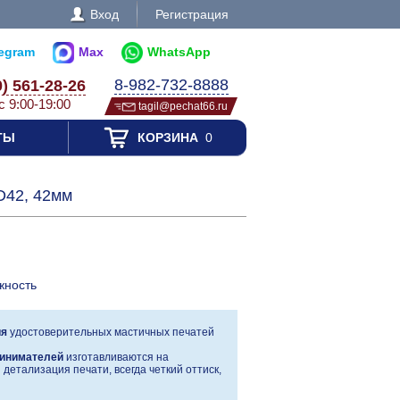
Вход
Регистрация
legram
Max
WhatsApp
8-982-732-8888
0) 561-28-26
с 9:00-19:00
tagil@pechat66.ru
ТЫ
КОРЗИНА
0
D42, 42мм
жность
ия
удостоверительных мастичных печатей
инимателей
изготавливаются на
детализация печати, всегда четкий оттиск,