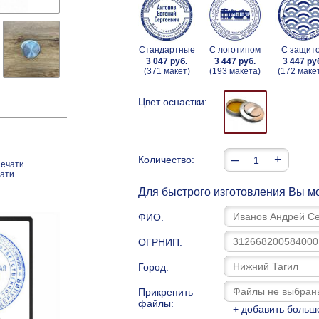
Стандартные
С логотипом
С защит
3 047 руб.
3 447 руб.
3 447 ру
(371 макет)
(193 макета)
(172 маке
Цвет оснастки:
–
+
Количество:
печати
чати
Для быстрого изготовления Вы мо
ФИО:
ОГРНИП:
Город:
Прикрепить
файлы:
+ добавить больш