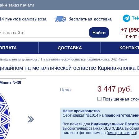
айн заказ печати
Te
14 пунктов самовывоза
бесплатная доставка
+7 (95
пн-пт 
ОПЛАТА
ДОСТАВКА
КОНТАК
ивидуальным дизайном
/
На металлической оснастке Карина-кнопка D42, 42мм
изайном на металлической оснастке Карина-кнопка 
Макет №39
3 447 руб.
Цена:
Повышенная сло
Наше производство
Сертификат №1014 на
право изготовлен
Все печати для
Индивидуальных Предпр
высокоточных станках ULS (США), высокая 
никакого фотополимера (
смотреть видео
)