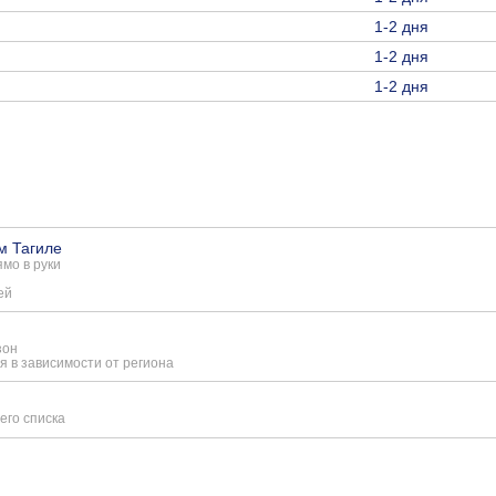
1-2 дня
1-2 дня
1-2 дня
м Тагиле
мо в руки
ей
зон
я в зависимости от региона
его списка