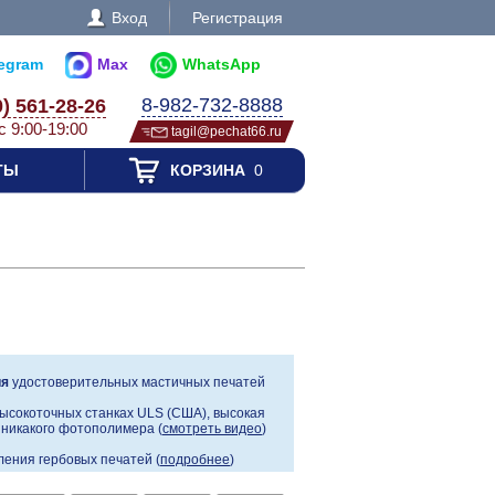
Вход
Регистрация
legram
Max
WhatsApp
8-982-732-8888
0) 561-28-26
с 9:00-19:00
tagil@pechat66.ru
ТЫ
КОРЗИНА
0
ия
удостоверительных мастичных печатей
ысокоточных станках ULS (США), высокая
, никакого фотополимера (
смотреть видео
)
ения гербовых печатей (
подробнее
)