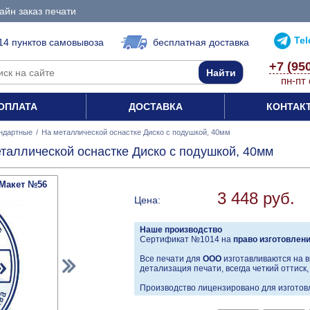
айн заказ печати
Te
14 пунктов самовывоза
бесплатная доставка
+7 (95
пн-пт 
ОПЛАТА
ДОСТАВКА
КОНТАК
ндартные
/
На металлической оснастке Диско с подушкой, 40мм
таллической оснастке Диско с подушкой, 40мм
Макет №56
3 448 руб.
Цена:
Наше производство
Сертификат №1014 на
право изготовлен
Все печати для
ООО
изготавливаются на в
детализация печати, всегда четкий оттиск
Производство лицензировано для изготовл