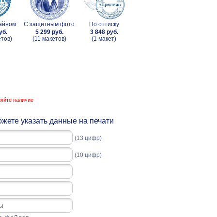
зайном
С защитным фото
По оттиску
уб.
5 299 руб.
3 848 руб.
етов)
(11 макетов)
(1 макет)
няйте наличие
жете указать данные на печати
(13 цифр)
(10 цифр)