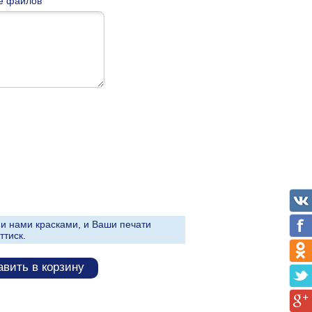
е файлов
и нами красками, и Ваши печати
ттиск.
вить в корзину