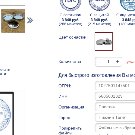
С логотипом
С защитой
С инд. ди
3 848 руб.
3 848 руб.
3 848 р
(286 макетов)
(215 макетов)
(180 мак
Цвет оснастки:
–
+
Количество:
уточ
печати
чати
Для быстрого изготовления Вы мо
ОГРН:
ИНН:
Организация:
Город:
Прикрепить
файлы: