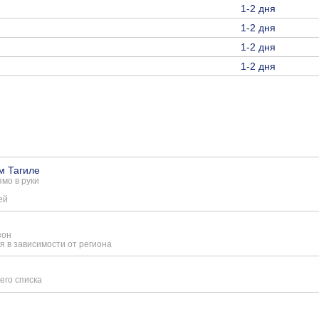
1-2 дня
1-2 дня
1-2 дня
1-2 дня
м Тагиле
мо в руки
ей
зон
я в зависимости от региона
его списка