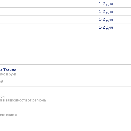
1-2 дня
1-2 дня
1-2 дня
1-2 дня
м Тагиле
мо в руки
ей
зон
я в зависимости от региона
его списка