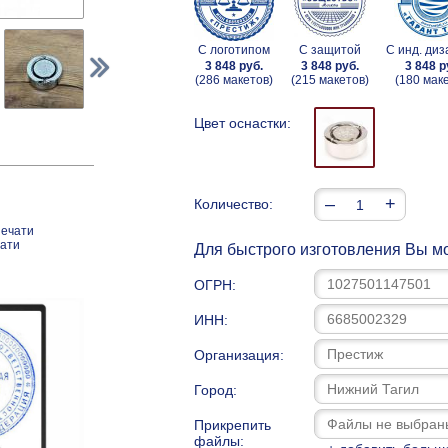
С логотипом
С защитой
С инд. ди
3 848 руб.
3 848 руб.
3 848 р
(286 макетов)
(215 макетов)
(180 мак
Цвет оснастки:
–
+
Количество:
печати
чати
Для быстрого изготовления Вы мо
ОГРН:
ИНН:
Организация:
Город:
Прикрепить
файлы: