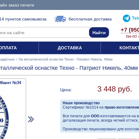
айн заказ печати
Te
14 пунктов самовывоза
бесплатная доставка
+7 (95
пн-пт 
ОПЛАТА
ДОСТАВКА
КОНТАК
ндартные
/
На металлической оснастке Техно - Патриот Никель, 40мм
таллической оснастке Техно - Патриот Никель, 40мм
Макет №34
3 448 руб.
Цена:
Наше производство
Сертификат №1014 на
право изготовлен
Все печати для
ООО
изготавливаются на в
детализация печати, всегда четкий оттиск
Производство лицензировано для изготовл