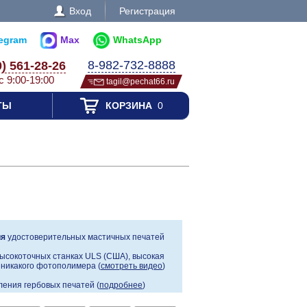
Вход
Регистрация
legram
Max
WhatsApp
8-982-732-8888
0) 561-28-26
с 9:00-19:00
tagil@pechat66.ru
ТЫ
КОРЗИНА
0
ия
удостоверительных мастичных печатей
ысокоточных станках ULS (США), высокая
, никакого фотополимера (
смотреть видео
)
ения гербовых печатей (
подробнее
)