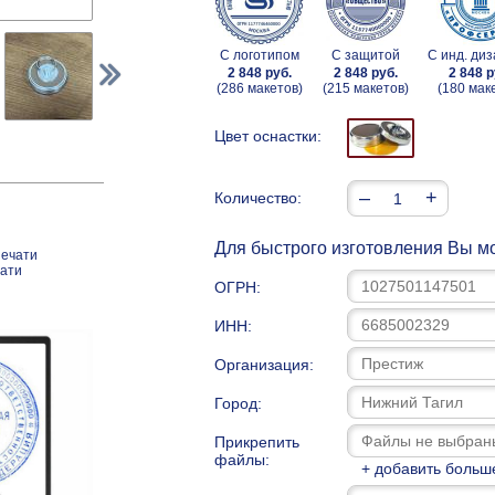
С логотипом
С защитой
С инд. ди
2 848 руб.
2 848 руб.
2 848 р
(286 макетов)
(215 макетов)
(180 мак
Цвет оснастки:
–
+
Количество:
Для быстрого изготовления Вы мо
печати
чати
ОГРН:
ИНН:
Организация:
Город:
Прикрепить
файлы:
+ добавить больш