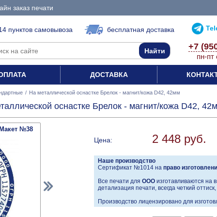
айн заказ печати
Te
14 пунктов самовывоза
бесплатная доставка
+7 (95
пн-пт 
ОПЛАТА
ДОСТАВКА
КОНТАК
ндартные
/
На металлической оснастке Брелок - магнит/кожа D42, 42мм
таллической оснастке Брелок - магнит/кожа D42, 42
Макет №38
2 448 руб.
Цена:
Наше производство
Сертификат №1014 на
право изготовлен
Все печати для
ООО
изготавливаются на в
детализация печати, всегда четкий оттиск
Производство лицензировано для изготовл