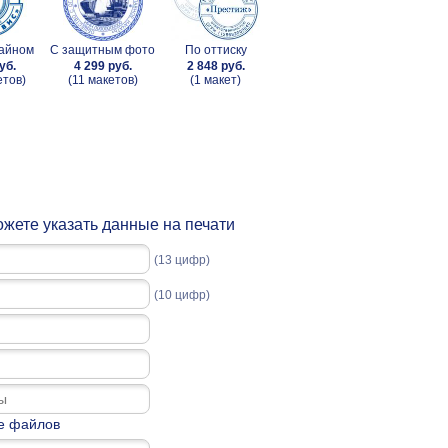
зайном
С защитным фото
По оттиску
уб.
4 299 руб.
2 848 руб.
етов)
(11 макетов)
(1 макет)
жете указать данные на печати
(13 цифр)
(10 цифр)
е файлов