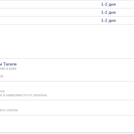
1-2 дня
1-2 дня
1-2 дня
м Тагиле
мо в руки
ей
зон
я в зависимости от региона
его списка