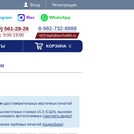
Вход
Регистрация
legram
Max
WhatsApp
8-982-732-8888
0) 561-28-26
с 9:00-19:00
tagil@pechat66.ru
ТЫ
КОРЗИНА
0
мм
ия
удостоверительных мастичных печатей
ысокоточных станках ULS (США), высокая
, никакого фотополимера (
смотреть видео
)
ения гербовых печатей (
подробнее
)