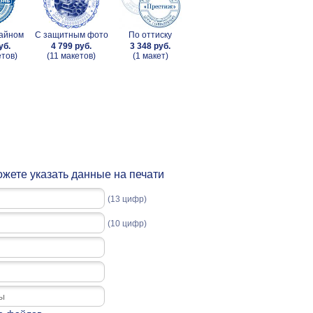
зайном
С защитным фото
По оттиску
уб.
4 799 руб.
3 348 руб.
етов)
(11 макетов)
(1 макет)
жете указать данные на печати
(13 цифр)
(10 цифр)