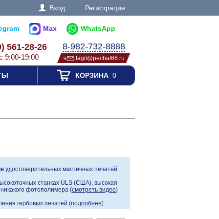
Вход
Регистрация
legram
Max
WhatsApp
8-982-732-8888
0) 561-28-26
с 9:00-19:00
tagil@pechat66.ru
ТЫ
КОРЗИНА
0
ия
удостоверительных мастичных печатей
ысокоточных станках ULS (США), высокая
, никакого фотополимера (
смотреть видео
)
ения гербовых печатей (
подробнее
)