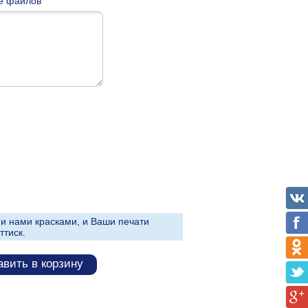
е файлов
и нами красками, и Ваши печати
ттиск.
вить в корзину