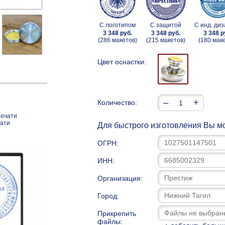
С логотипом
С защитой
С инд. ди
3 348 руб.
3 348 руб.
3 348 р
(286 макетов)
(215 макетов)
(180 мак
Цвет оснастки:
–
+
Количество:
печати
чати
Для быстрого изготовления Вы мо
ОГРН:
ИНН:
Организация:
Город:
Прикрепить
файлы: