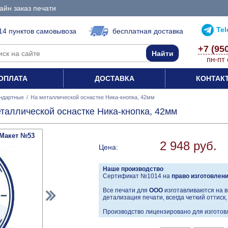
айн заказ печати
Te
14 пунктов самовывоза
бесплатная доставка
+7 (95
пн-пт 
ОПЛАТА
ДОСТАВКА
КОНТАК
ндартные
/
На металлической оснастке Ника-кнопка, 42мм
таллической оснастке Ника-кнопка, 42мм
Макет №53
2 948 руб.
Цена:
Наше производство
Сертификат №1014 на
право изготовлен
Все печати для
ООО
изготавливаются на в
детализация печати, всегда четкий оттиск
Производство лицензировано для изготовл