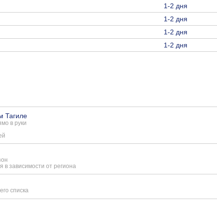
1-2 дня
1-2 дня
1-2 дня
1-2 дня
м Тагиле
мо в руки
ей
зон
я в зависимости от региона
его списка